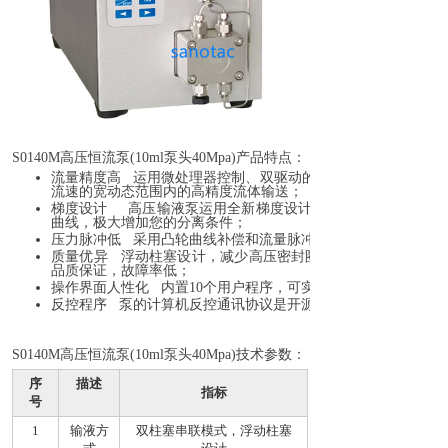
S0140M
高压恒流泵
(10ml泵头40Mpa)产品特点：
流量精度高 运用微处理器控制、双驱动的平行泵头设计，溶剂
流速的宽动态范围内的高精度流体输送；
梯度设计 高压输液泵运用全新梯度设计，通过将等度、线性
曲线，极大增加您的分离条件；
压力脉冲低 采用凸轮曲线补偿和流量脉冲电子抑制技术，有效
质量优异 浮动柱塞设计，减少高压密封圈的磨损，提高 密封
品质保证，故障率低；
操作界面人性化 内置10个用户程序，可实现流量、梯度编程，
反控程序 泵的计算机反控通讯协议是开源的，你也可以使用其
高压恒流泵
S0140M
(10ml泵头40Mpa)技术参数：
序
描述
指标
号
1
输液方
双柱塞串联模式，浮动柱塞