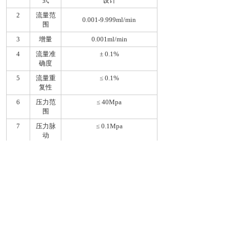
式
设计
2
流量范
0.001-9.999ml/min
围
3
增量
0.001ml/min
4
流量准
± 0.1%
确度
5
流量重
≤ 0.1%
复性
6
压力范
≤ 40Mpa
围
7
压力脉
≤ 0.1Mpa
动
8
流路材
316L不锈钢、红宝石、
料
PTFE、陶瓷
9
管路链
1/16"标准管路链接
接
10
显示参
256*64点液晶显示，自发光
数
显示屏
11
控制方
手动面板控制或计算机反控