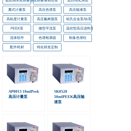
脂质纳米粒制备系统
制备液相色谱
蛋白纯化系统
囊式计量泵
高压色谱泵
高压输液泵
高粘度计量泵
高压氟树脂泵
哈氏合金泵/钛泵
PEEK泵
微型平流泵
温控型高压进料泵
流体软件
色谱检测器
制备色谱柱
配件耗材
纯化研发定制
AP0013 10mlPeek
SK0520
高压计量泵
50mlPEEK高压输
液泵