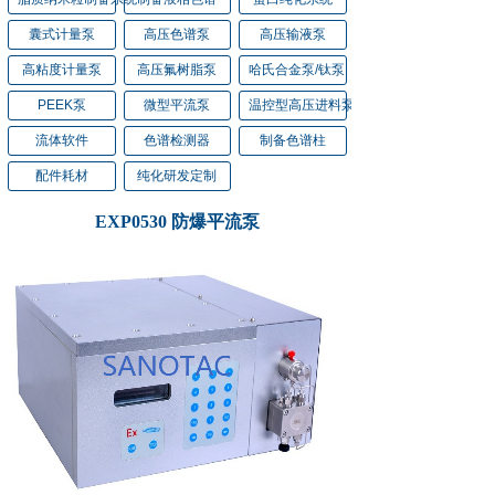
囊式计量泵
高压色谱泵
高压输液泵
高粘度计量泵
高压氟树脂泵
哈氏合金泵/钛泵
PEEK泵
微型平流泵
温控型高压进料泵
流体软件
色谱检测器
制备色谱柱
配件耗材
纯化研发定制
EXP0530 防爆平流泵