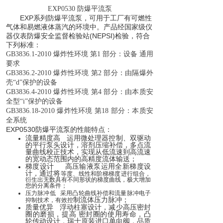
EXP0530 防爆平流泵
EXP系列防爆平流泵，可用于工厂有可燃性
气体和易燃液体蒸汽的环境中。产品经国家级仪
器仪表防爆安全监督检验站(NEPSI)检验，符合
下列标准：
GB3836.1-2010 爆炸性环境 第1 部分：设备 通用
要求
GB3836.2-2010 爆炸性环境 第2 部分：由隔爆外
壳“d”保护的设备
GB3836.4-2010 爆炸性环境 第4 部分：由本质安
全型“i”保护的设备
GB3836.18-2010 爆炸性环境 第18 部分：本质安
全系统
EXP0530防爆平流泵的性能特点：
流量精度高 运用微处理器控制、双驱动
的平行泵头设计，溶剂压缩补偿，多点流
量曲线校正技术，实现从低流速到高流速
的宽动态范围内的高精度流体输送；
梯度设计 高压输液泵运用全新梯度设
计，通过将
等度、线性和阶梯梯度进行组合，
衍生出无数具有不同形状的梯度曲线，极大增加
您的分离条件；
压力脉冲低 采用凸轮曲线补偿和流量脉冲电子
制流体压力脉冲；
抑制技术，有效控
质量优异 浮动柱塞设计，减少高压密封
圈的磨损，提高 密封圈的使用寿命，凸
轮传动设计，瑞士原装进口单向阀，品质