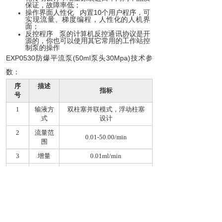
保证，故障率低；
操作界面人性化 内置10个用户程序，可
实现流量、梯度编程，人性化的人机界
面；
反控程序 泵的计算机反控通讯协议是开
源的，你也可以使用其它常用的工作站控
制泵的操作
EXP0530防爆平流泵(50ml泵头30Mpa)技术参
数：
序
描述
指标
号
1
输液方
双柱塞并联模式，浮动柱塞
式
设计
2
流量范
0.01-50.00/min
围
3
增量
0.01ml/min
4
流量准
± 0.5%
确度
5
流量重
≤ 0.1%
复性
6
压力范
≤ 30Mpa