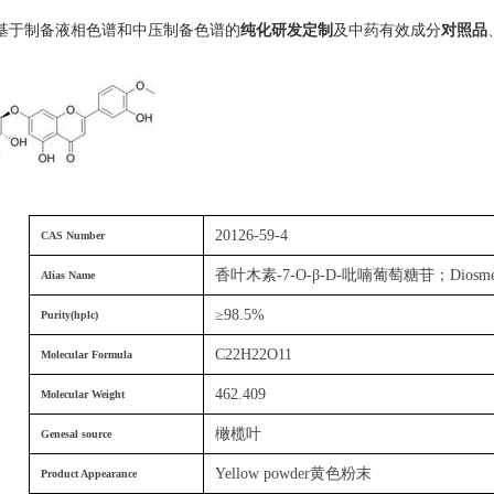
提供基于制备液相色谱和中压制备色谱的
纯化研发定制
及中药有效成分
对照品
20126-59-4
CAS Number
香叶木素-7-O-β-D-吡喃葡萄糖苷；Diosmetin-7
Alias Name
≥
98.5%
Purity(hplc)
C22H22O11
Molecular Formula
462.409
Molecular Weight
橄榄叶
Genesal source
Yellow powder黄色粉末
Product Appearance