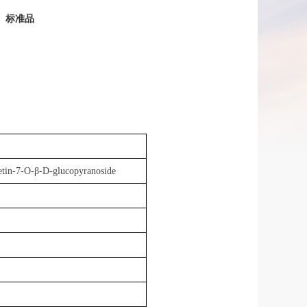
、
标准品
-O-β-D-glucopyranoside