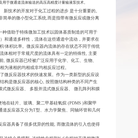
学及用于微通道流体输送的高压高精度计量输液泵技术。
设备、 新技术的开发对于化工过程的进步 是十分重要的。
并非简单的微小型化工系统,而是指带有微反应或微分离
器是一种借助于特殊微加工技术以固体基质制造的可用于
µm）和通道多样性，流体在这些通道中流动，并要求在
积/体积比率。微反应器内流体的存在状态不同于传统
微流体相对于常规尺度的流体具有一定的特殊性, 主要
, 微反应器已经被广泛应用于化学、化工、生物、
体相为液相的均相或非均相反应过程。
动了微反应器技术的快速发展。作为一类新型的反应设
微结构是微反应器的核心, 按照微结构种类的不同产生
降膜式微反应器、 多股并流式微反应器、 微孔阵列和膜
硅片、玻璃、聚二甲基硅氧烷 (PDMS )和聚甲
 微通道反应器又分为T型、水力学聚焦、同轴环管和几何
反应器具备了很多优异的性能, 而微流体的引入也使得