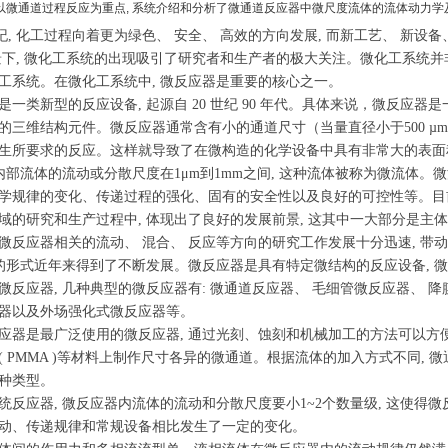
以微通道过程反应为重点, 系统介绍和分析了微通道反应器中微尺度流体的流体动力
世纪, 化工过程向着更为绿色、 安全、 高效的方向发展, 而新工艺、 新
景下, 微化工系统的出现吸引了研究者和生产者的极大关注。微化工系统
工系统。在微化工系统中, 微反应器是重要的核心之一。
类新型的反应设备, 起源自 20 世纪 90 年代。具体来说，微反应
的三维结构元件。微反应器通常含有小的通道尺寸（当量直径小于500 
生所要求的反应。这样就导致了在微构造的化学设备中具有非常大的表面
其内部流体的流动或分散尺度在1μm到1mm之间, 这种流体被称为微流体。
学规律的变化、传递过程的强化、固有的安全性以及良好的可控性等。目前
域的研究和生产过程中, 体现出了良好的发展前景, 这其中一大部分是主
应器相关的流动、 混合、 反应等方向的研究工作发展十分迅速, 带
器的形式近年来得到了不断发展。微反应器是具有特定微结构的反应设备, 
微反应器, 几种典型的微反应器有: 微通道反应器、 毛细管微反应器、 
器以及外场强化式微反应器等。
是最广泛使用的微反应器, 通过光刻、蚀刻和机械加工的方法可以方便地在
( PMMA )等材料上制作尺寸各异的微通道。根据流体的加入方式不同,
等多种类型。
应器, 微反应器内流体的流动和分散尺度要小1~2个数量级, 这使得微
动、传递规律和常规设备相比发生了一定的变化。