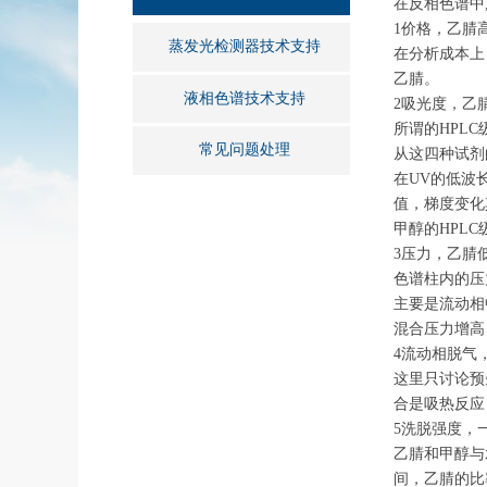
在反相色谱中
1价格，乙腈
蒸发光检测器技术支持
在分析成本上
乙腈。
液相色谱技术支持
2吸光度，乙
所谓的HPL
常见问题处理
从这四种试剂
在UV的低波
值，梯度变化
甲醇的HPL
3压力，乙腈
色谱柱内的压
主要是流动相
混合压力增高
4流动相脱气
这里只讨论预
合是吸热反应
5洗脱强度，
乙腈和甲醇与
间，乙腈的比