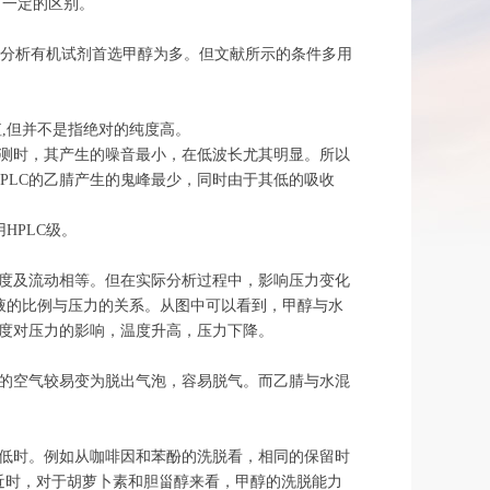
有一定的区别。
色谱分析有机试剂首选甲醇为多。但文献所示的条件多用
值,但并不是指绝对的纯度高。
检测时，其产生的噪音最小，在低波长尤其明显。所以
HPLC的乙腈产生的鬼峰最少，同时由于其低的吸收
。
HPLC级。
度及流动相等。但在实际分析过程中，影响压力变化
液的比例与压力的关系。从图中可以看到，甲醇与水
度对压力的影响，温度升高，压力下降。
的空气较易变为脱出气泡，容易脱气。而乙腈与水混
低时。例如从咖啡因和苯酚的洗脱看，相同的保留时
近时，对于胡萝卜素和胆甾醇来看，甲醇的洗脱能力