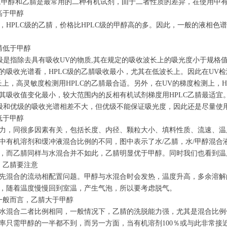
,甲醇和乙腈是最常用的二种有机试剂，由于二者性质的差异，在使用中
高于甲醇
，HPLC级的乙腈，价格比HPLC级的甲醇高的多。因此，一般的液相
腈低于甲醇
C级是指除去具有吸收UV的物质,其在规定的吸收波长上的吸光度小于规格
的吸收光谱看，HPLC级的乙腈吸收最小，尤其在低波长上。因此在UV
长上，高灵敏度检测用HPLC的乙腈最合适。另外，在UV的梯度检测上，
其吸收值变化最小，较大范围内的反相有机试剂梯度用HPLC乙腈最适宜
C级和优级的吸收光谱相差不大，但优级不能保证吸光度，因此还是尽量使用
低于甲醇
力，同很多因素有关，包括长度、内径、颗粒大小、填料性质、流速、温
中有机溶剂和缓冲液混合比例的不同，图中表示了水/乙腈，水/甲醇混合
，而乙腈同样与水混合并不如此，乙腈明显优于甲醇。同时我们也看到温
，乙腈要注意
先混合的流动相配置问题。甲醇与水混合时会发热，温度升高，多余溶解
，随着温度慢慢回到室温，产生气泡，所以要考虑脱气。
一般而言，乙腈大于甲醇
水混合二者比例相同，一般情况下，乙腈的洗脱能力强，尤其是混合比例
率只需甲醇的一半都不到，而另一方面，当有机溶剂100％或与此非常接