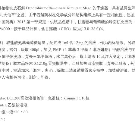
物铁皮石斛 Dendrobiumoffi---cinale Kimuraet Migo 的干
华九大仙草”之首。由于石斛药材在化学成分和结构组织上具有一定相似性，使
中国药典
》2015 第一部规定：供试品色谱中，甘露糖与葡萄糖的峰面积比应为（
000；按干燥品计算，含甘露糖（CHO）应为(13.0~38.0)%。
） 取盐酸氨基葡萄糖适量，配置成 1ml 含 12mg 的溶液，作为内标溶液
，摇匀，吸取 400μl，加 入 PMP（1-苯基-3-甲基-5-吡唑啉酮）甲醇溶液
氯甲烷洗涤，弃去三氯甲烷液，水层离心后，取上清液 10μl,注入
测定，计算
制备）取本品粉末 0.1219g,置提取器中，乙醇加热回流提取，弃去乙醇液
小时，室温加水、混匀，离 心，吸取上清液适量置顶空瓶中，加盐酸溶液、封口
注入液相色谱仪，测定，即得。
tac LC1200高效液相色谱，色谱柱：kromasil C18柱
ol/L 乙酸铵溶液
缓冲液=20：80
in；