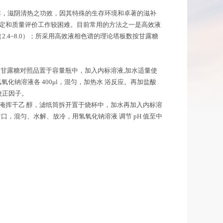
燥茎，具有益胃生津，滋阴清热之功效，因其特殊的生存环境和卓著的滋补
鉴定和质量评价工作较困难。目前常用的方法之一是高效液
2.4~8.0）；所采用高效液相色谱的理论塔板数按甘露糖
。另取甘露糖对照品置于容量瓶中，加入内标溶液,加水适量使
与氢氧化钠溶液各 400μl，混匀，加热水 浴反应。再加盐酸
校正因子。
，药淹挥干乙 醇，滤纸筒拆开置于烧杯中，加水再加入内标溶
，混匀、水解、放冷，用氢氧化钠溶液 调节 pH 值至中