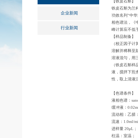
【铁皮石斛】
铁皮石斛为兰科植
企业新闻
功效名列“中
相色谱法，《
行业新闻
峰计算应不低于4
【样品制备】
（校正因子计算
溶解并稀释至刻度
溶液混匀，用三
（铁皮石斛样品
液，搅拌下煎煮
性，取上清液
【色谱条件】
液相色谱：sano
缓冲液：0.02m
流动相：乙腈：
流速：1.0ml/m
进样量 20μL；
柱温：室温；